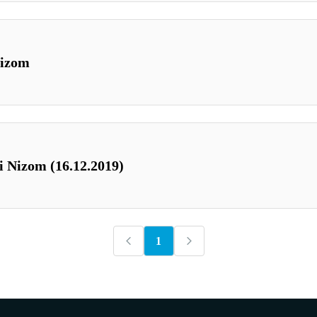
Nizom
i Nizom (16.12.2019)
1