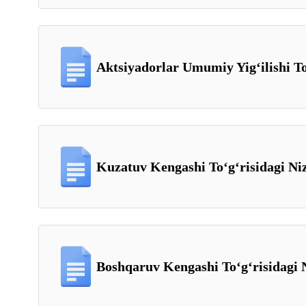
Aktsiyadorlar Umumiy Yigʻilishi To
Kuzatuv Kengashi Toʻgʻrisidagi Ni
Boshqaruv Kengashi Toʻgʻrisidagi 