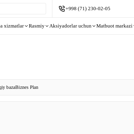
+998 (71) 230-02-05
a xizmatlar
Rasmiy
Aksiyadorlar uchun
Matbuot markazi
iy baza
Biznes Plan