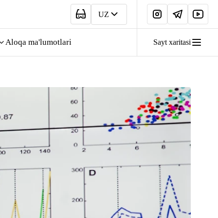
UZ
Aloqa ma'lumotlari
Sayt xaritasi