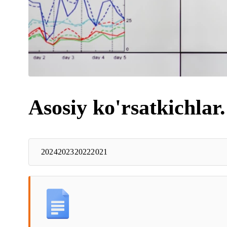
Asosiy ko'rsatkichlar.
2024
2023
2022
2021