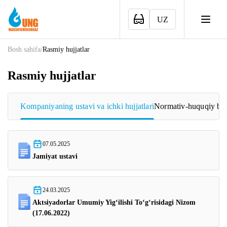
UZ
Bosh sahifa
/
Rasmiy hujjatlar
Rasmiy hujjatlar
Kompaniyaning ustavi va ichki hujjatlari
Normativ-huquqiy ba
07.05.2025
Jamiyat ustavi
24.03.2025
Aktsiyadorlar Umumiy Yigʻilishi Toʻgʻrisidagi Nizom
(17.06.2022)