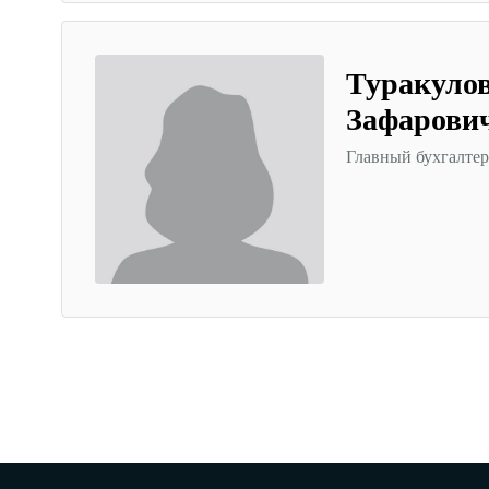
Туракуло
Зафарови
Главный бухгалтер