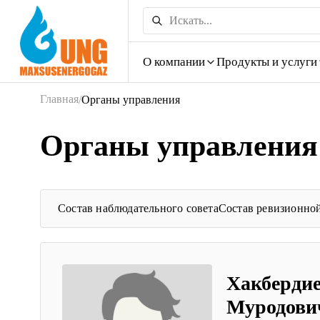
О компании
Продукты и услуги
Главная
/
Органы управления
Органы управления
Состав наблюдательного совета
Состав ревизионно
Хакберди
Муродови