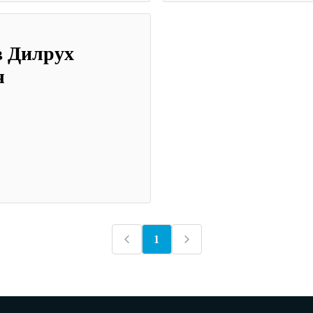
в Дилрух
ч
1