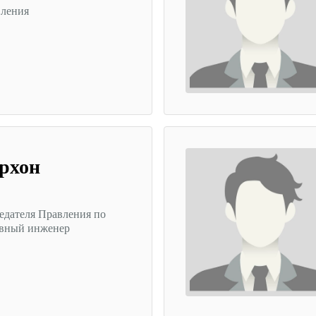
вления
рхон
едателя Правления по
авный инженер