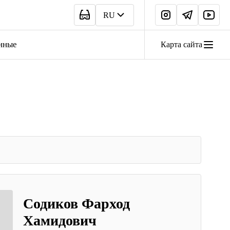
RU
нные
Карта сайта
Содиков Фарход
Хамидович