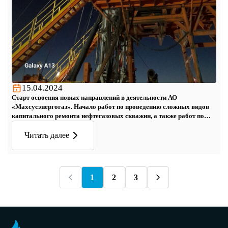
15.04.2024
Старт освоения новых направлений в деятельности АО
«Махсусэнергогаз». Начало работ по проведению сложных видов
капитального ремонта нефтегазовых скважин, а также работ по
углублению скважин. АО «Махсусэнергогаз» произведён закуп
оборудования для проведения бурения боковых стволов и
Читать далее
капитального ремонта нефтегазовых скважин марки ZJ-20 и ZJ-30.
1
2
3