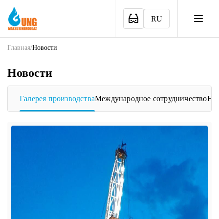
RU
Главная
/
Новости
Новости
Галерея производства
Международное сотрудничество
Нов